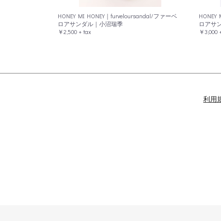
HONEY MI HONEY｜furveloursandal/ファーベ
HONEY 
ロアサンダル｜小沼瑞季
ロアサ
￥2,500 + tax
￥3,000 +
利用