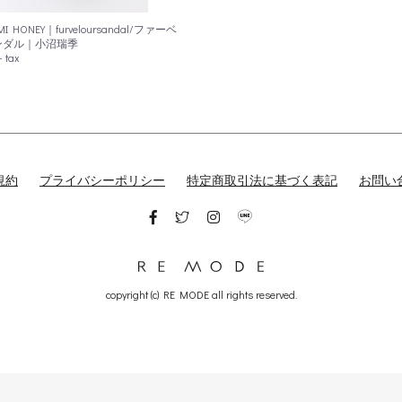
MI HONEY｜furveloursandal/ファーベ
ンダル｜小沼瑞季
 tax
お買い物を続ける
カートへ進む
規約
プライバシーポリシー
特定商取引法に基づく表記
お問い
copyright (c) RE MODE all rights reserved.