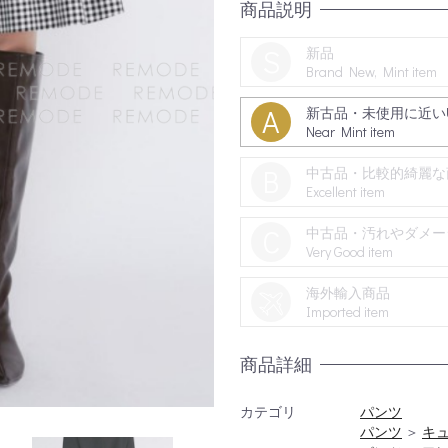
商品説明
S
新品
Brand New, Mint item
A
新古品・未使用に近いU
Near Mint item
B
中古品・比較的綺麗な
Excellent item
C
中古品・汚れやダメー
Very Good item
海外輸入商品
Imported item
商品詳細
カテゴリ
パンツ
パンツ
＞
キ