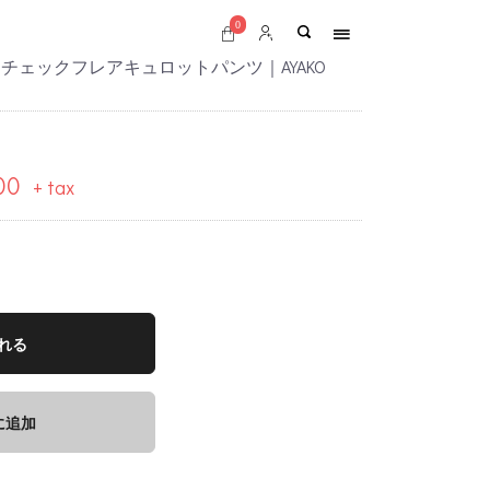
0
｜ギンガムチェックフレアキュロットパンツ｜AYAKO
00
+ tax
れる
に追加