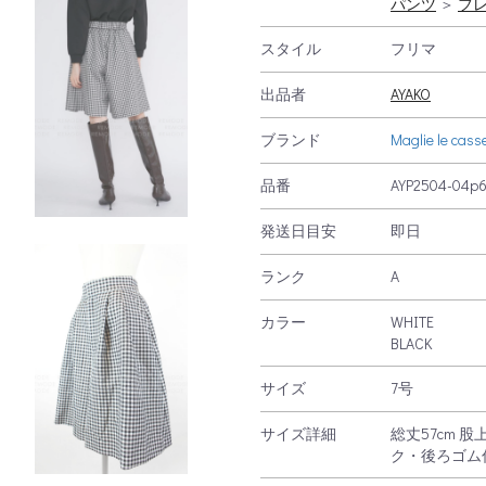
パンツ
＞
フ
スタイル
フリマ
出品者
AYAKO
ブランド
Maglie le cass
品番
AYP2504-04p
発送日目安
即日
ランク
A
カラー
WHITE
まだメンバー登録がお済みでない方
BLACK
サイズ
7号
新規無料メンバー登録
お買い物を続ける
CARTへ進む
サイズ詳細
総丈57cm 股上
既にRE MODEメンバーの方
ク・後ろゴム