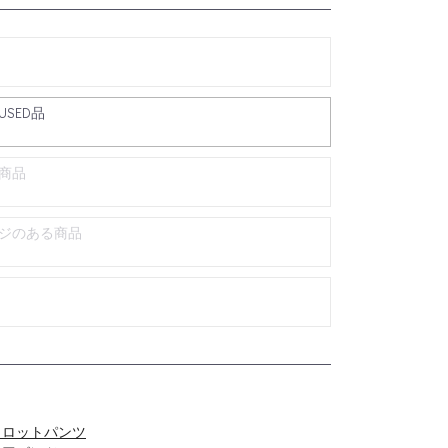
SED品
商品
ジのある商品
ュロットパンツ