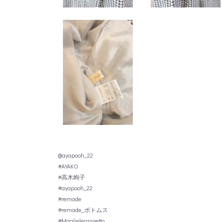
@ayapooh_22
#AYAKO
#高木絢子
#ayapooh_22
#remode
#remode_ボトムス
#Maglielecassetto