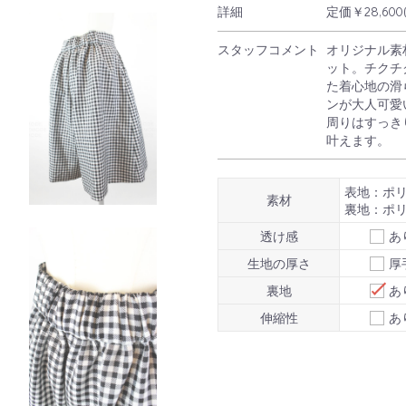
詳細
定価￥28,600(in
ログイン
スタッフコメント
オリジナル素
ット。チクチ
た着心地の滑
ンが大人可愛
周りはすっき
叶えます。
表地：ポリ
素材
裏地：ポリ
透け感
あ
生地の厚さ
厚
裏地
あ
伸縮性
あ