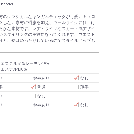
c.tax)
材のクラシカルなギンガムチェックが可愛いキュロ
クしない素材に樹脂を加え、ウールライクに仕上げ
らかな素材です。レディライクなスカート風デザイ
いスタイリングの主役になってくれます。ウエスト
りと、裾はゆったりしているのでスタイルアップも
エステル81% レーヨン19%
エステル100%
り
ややあり
なし
手
普通
薄手
り
なし
り
ややあり
なし