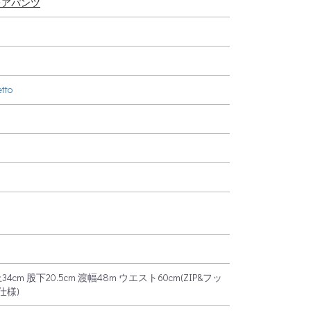
レアパンツ
etto
6
34cm 股下20.5cm 渡幅48m ウエスト60cm(ZIP&フッ
仕様)